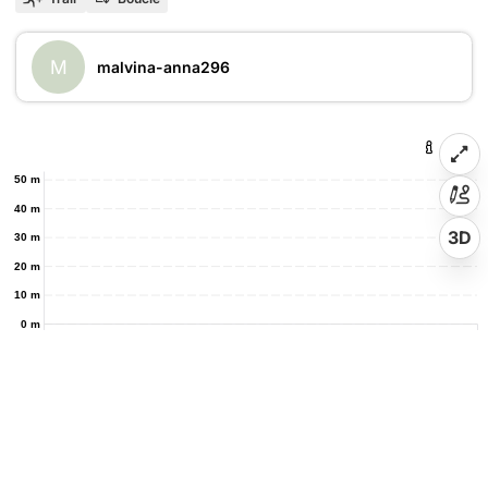
M
malvina-anna296
50 m
40 m
3D
30 m
20 m
10 m
0 m