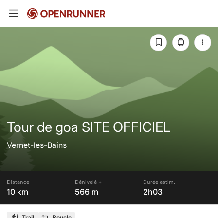
Tour de goa SITE OFFICIEL
Vernet-les-Bains
Distance
Dénivelé +
Durée estim.
10 km
566 m
2h03
Trail
Boucle