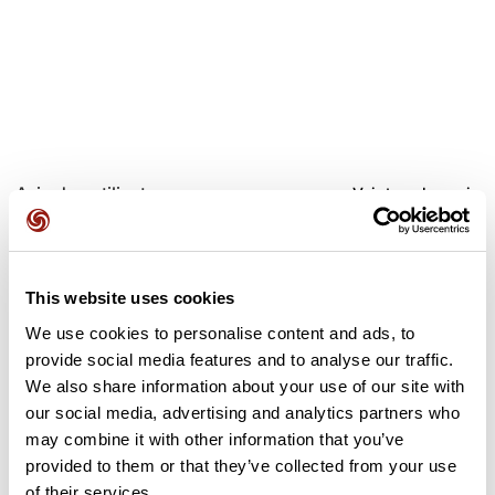
Avis des utilisateurs
Voir tous les avis
5,0
•
1 avis
8 mars 2026
This website uses cookies
Parcours roulant dommage vue gâché
We use cookies to personalise content and ads, to
par le brouillard
provide social media features and to analyse our traffic.
gcp94663
We also share information about your use of our site with
our social media, advertising and analytics partners who
may combine it with other information that you’ve
Ajouter un avis
provided to them or that they’ve collected from your use
of their services.