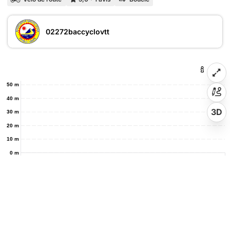
02272baccyclovtt
50 m
40 m
3D
30 m
20 m
10 m
0 m