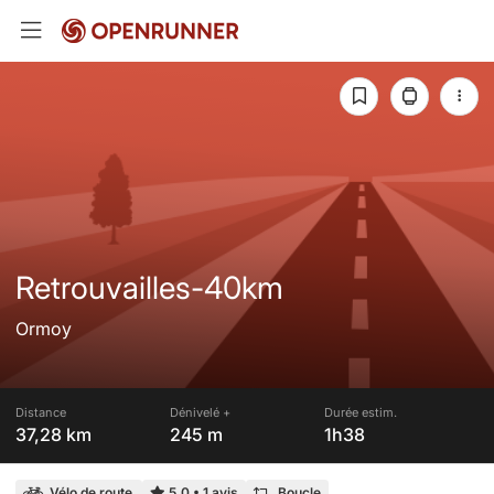
Retrouvailles-40km
Ormoy
Distance
Dénivelé +
Durée estim.
37,28 km
245 m
1h38
Vélo de route
5,0
•
1 avis
Boucle