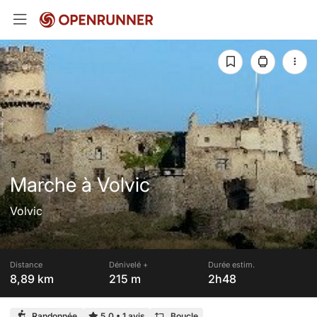
Marche à Volvic
Volvic
Distance
Dénivelé +
Durée estim.
8,89 km
215 m
2h48
Randonnée
5,0
•
1 avis
Boucle