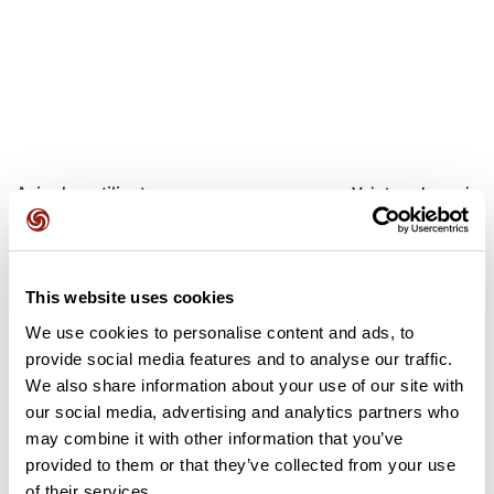
Avis des utilisateurs
Voir tous les avis
5,0
•
1 avis
17 janv. 2026
This website uses cookies
Beaucoup de bois chemin sentier très
Beaucoup de bois c
We use cookies to personalise content and ads, to
sympa
sympa
provide social media features and to analyse our traffic.
G
G
guillaume62599
guillaum
We also share information about your use of our site with
our social media, advertising and analytics partners who
may combine it with other information that you’ve
Ajouter un avis
provided to them or that they’ve collected from your use
of their services.