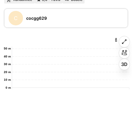
C
cocgg629
50 m
40 m
3D
30 m
20 m
10 m
0 m