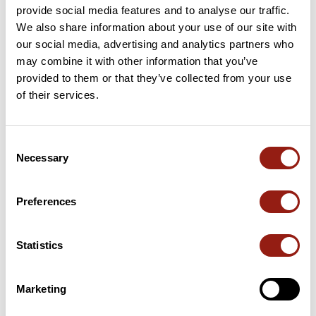
provide social media features and to analyse our traffic.
We also share information about your use of our site with
our social media, advertising and analytics partners who
may combine it with other information that you’ve
Avis des utilisateurs
provided to them or that they’ve collected from your use
of their services.
Soyez le premier à ajouter un avis !
Consent
Necessary
Selection
Ajouter un avis
Preferences
Résumé
Statistics
Découvrez ce parcours de marche de 10,5 km à proximité de
Bordeaux. Ce parcours emprunte 8,3 km de routes et 0,6 km
de chemins. Prévoyez environ 2 heures et 46 minutes pour
Marketing
réaliser ce parcours.