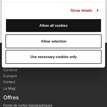
Date de création du parcours: 28 novembre 2022 à 12:12:43.
Show details
Dernière modification de la fiche parcours: 13 mars 2024 à 17:45:03.
Identifiant du parcours: 15894884
Allow all cookies
Allow selection
OpenRunner
Use necessary cookies only
Equipe
Carrières
À propos
Contact
Le Mag'
Offres
Fonds de cartes topographiques