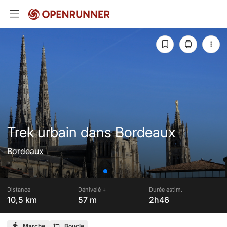
Trek urbain dans Bordeaux
Bordeaux
Distance
Dénivelé +
Durée estim.
10,5 km
57 m
2h46
Marche
Boucle