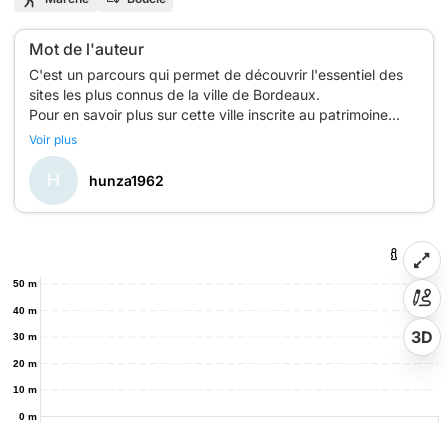
Mot de l'auteur
C'est un parcours qui permet de découvrir l'essentiel des
sites les plus connus de la ville de Bordeaux.
Pour en savoir plus sur cette ville inscrite au patrimoine
mondial de l'Unesco depuis 2007, glissez le lien url suivant
Voir plus
dans la barre d'adresse puis ouvrir et lire mon article de
blog :
H
hunza1962
https://www.hunza.pro/2017/10/bordeaux-les-lieux-
50 m
40 m
3D
30 m
20 m
10 m
0 m