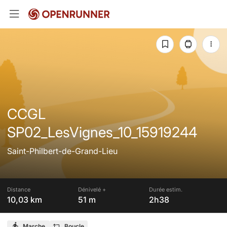
CCGL
SP02_LesVignes_10_15919244
Saint-Philbert-de-Grand-Lieu
Distance
Dénivelé +
Durée estim.
10,03 km
51 m
2h38
Marche
Boucle