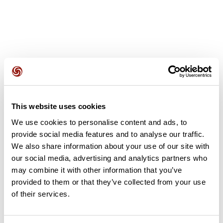
Avis des utilisateurs
This website uses cookies
Soyez le premier à ajouter un avis !
We use cookies to personalise content and ads, to
provide social media features and to analyse our traffic.
We also share information about your use of our site with
our social media, advertising and analytics partners who
Ajouter un avis
may combine it with other information that you’ve
provided to them or that they’ve collected from your use
of their services.
Résumé
Découvrez ce parcours de marche de 10 km à proximité de