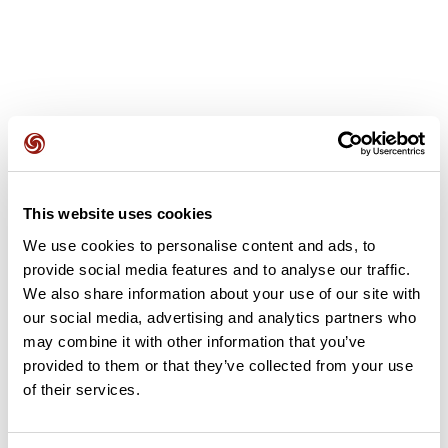
Avis des utilisateurs
This website uses cookies
Soyez le premier à ajouter un avis !
We use cookies to personalise content and ads, to
provide social media features and to analyse our traffic.
We also share information about your use of our site with
our social media, advertising and analytics partners who
Ajouter un avis
may combine it with other information that you’ve
provided to them or that they’ve collected from your use
of their services.
Résumé
Découvrez ce parcours de marche de 10,1 km à proximité de