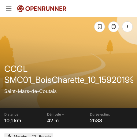
CCGL
SMC01_BoisCharette_10_15920199
Saint-Mars-de-Coutais
Distance
Dénivelé +
Durée estim.
10,1 km
42 m
2h38
Marche
Boucle