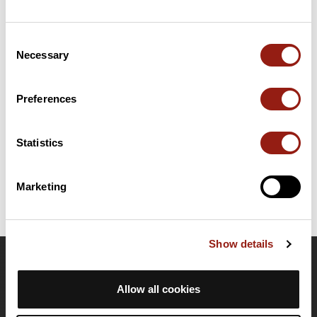
Résumé
Découvrez ce parcours de vélo de 115,2 km qui débute à
Consent
Palerme et se termine à Santo Stefano di Camastra. Ce
Necessary
Selection
parcours emprunte uniquement des routes. Il présente une
ascension cumulée de plus de 980m. Prévoyez environ 5
heures et 11 minutes pour réaliser ce parcours.
Preferences
Date de création du parcours: 5 décembre 2022 à 15:05:08.
Statistics
Dernière modification de la fiche parcours: 6 octobre 2023 à 11:17:55.
Identifiant du parcours: 15920255
Marketing
Show details
OpenRunner
Allow all cookies
Equipe
Carrières