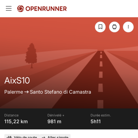
AixS10
Palerme
Santo Stefano di Camastra
Distance
Dénivelé +
Durée estim.
115,22 km
981 m
5h11
Vélo de route
Aller simple