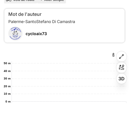
Mot de l'auteur
cycloaix73
50 m
40 m
3D
30 m
20 m
10 m
0 m