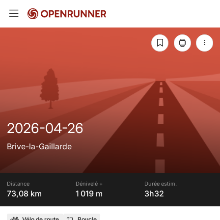
2026-04-26
Brive-la-Gaillarde
Distance
Dénivelé +
Durée estim.
73,08 km
1 019 m
3h32
Vélo de route
Boucle