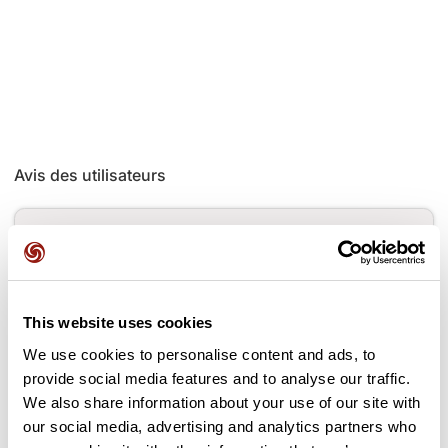
Avis des utilisateurs
Soyez le premier à ajouter un avis !
This website uses cookies
Ajouter un avis
We use cookies to personalise content and ads, to
provide social media features and to analyse our traffic.
We also share information about your use of our site with
Cols le long du parcours
our social media, advertising and analytics partners who