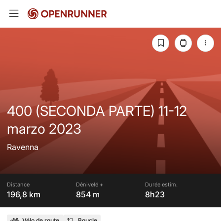
400 (SECONDA PARTE) 11-12
marzo 2023
Ravenna
Distance
Dénivelé +
Durée estim.
196,8 km
854 m
8h23
Vélo de route
Boucle