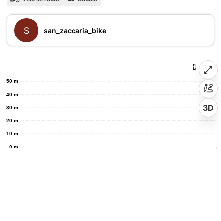
S
san_zaccaria_bike
50 m
40 m
3D
30 m
20 m
10 m
0 m