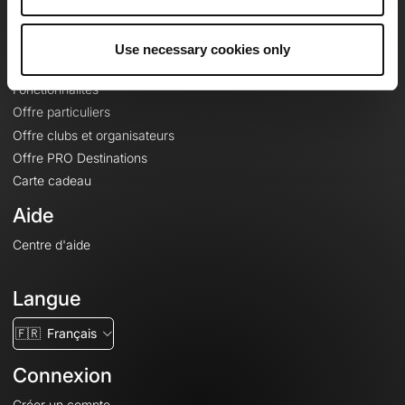
Le Mag'
Offres
Use necessary cookies only
Fonds de cartes topographiques
Fonctionnalités
Offre particuliers
Offre clubs et organisateurs
Offre PRO Destinations
Carte cadeau
Aide
Centre d'aide
Langue
🇫🇷
Français
Connexion
Créer un compte