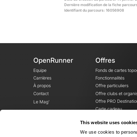
Dernière modification de la fiche parcour
Identifiant du parcours: 16056908
OpenRunner
Offres
Equipe
Fonds de cartes top
Carrières
Fonctionnalités
À propos
Offre particuliers
Contact
Offre clubs et organi
Offre PRO Destinatio
Le Mag'
Carte cadeau
This website uses cookie
We use cookies to personal