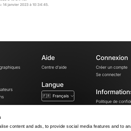
s: 14 janvier 2023 à 10:34:45.
Aide
Connexion
ographiques
Centre d'aide
Créer un compte
Se connecter
Langue
sateurs
Information
🇫🇷
Français
ns
Politique de confide
CGV
CGU
s
Mentions légales
ise content and ads, to provide social media features and to an
Paramètres des co