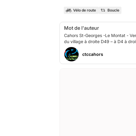
Vélo de route
Boucle
Mot de l'auteur
Cahors St-Georges -Le Montat - Ventaillac - D8
ctccahors