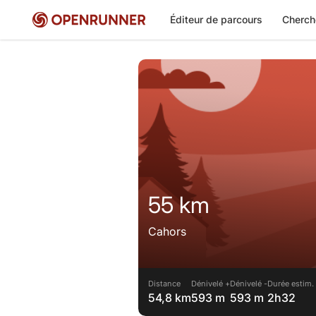
Éditeur de parcours
Cherch
55 km
Cahors
Distance
Dénivelé +
Dénivelé -
Durée estim.
54,8 km
593 m
593 m
2h32