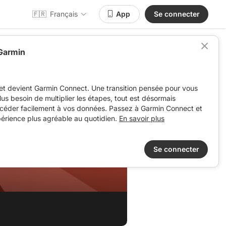
🇫🇷
Français
App
Se connecter
 Garmin
et devient Garmin Connect. Une transition pensée pour vous
 plus besoin de multiplier les étapes, tout est désormais
ccéder facilement à vos données. Passez à Garmin Connect et
périence plus agréable au quotidien.
En savoir plus
Se connecter