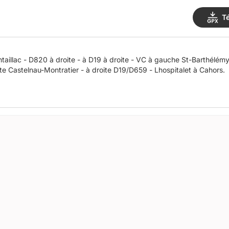
T
20 à droite - à D19 à droite - VC à gauche St-Barthélémy - St-Paul-de-Loubressac – en h