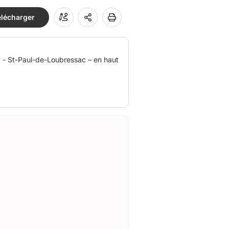
élécharger
aut