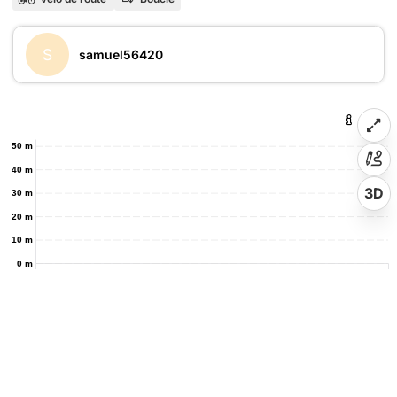
S
samuel56420
50 m
40 m
3D
30 m
20 m
10 m
0 m