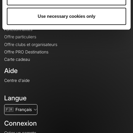
Le Mag'
Offres
Use necessary cookies only
Fonds de cartes topographiques
Fonctionnalités
Offre particuliers
Offre clubs et organisateurs
Offre PRO Destinations
Carte cadeau
Aide
Centre d'aide
Langue
🇫🇷
Français
Connexion
Créer un compte