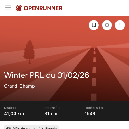
Winter PRL du 01/02/26
Grand-Champ
Distance
Dénivelé +
Durée estim.
41,04 km
315 m
1h49
Vélo de route
Boucle