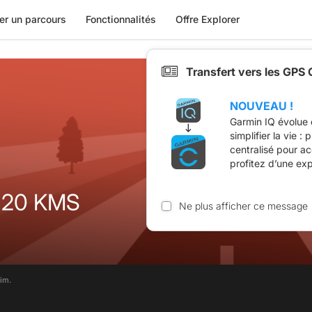
er un parcours
Fonctionnalités
Offre Explorer
Transfert vers les GPS
NOUVEAU !
Garmin IQ évolue 
simplifier la vie :
centralisé pour a
profitez d’une ex
120 KMS
Ne plus afficher ce message
im.