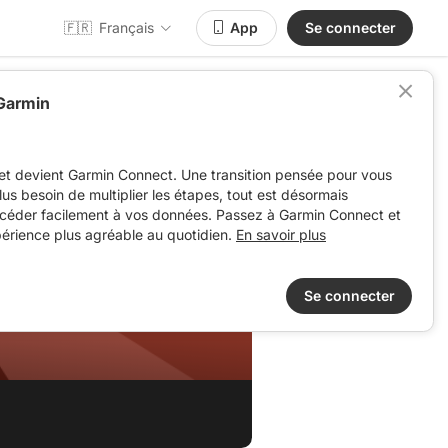
🇫🇷
Français
App
Se connecter
 Garmin
et devient Garmin Connect. Une transition pensée pour vous
 plus besoin de multiplier les étapes, tout est désormais
ccéder facilement à vos données. Passez à Garmin Connect et
périence plus agréable au quotidien.
En savoir plus
Se connecter