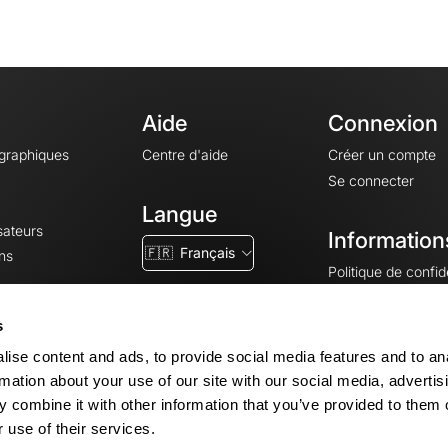
Aide
Connexion
ographiques
Centre d'aide
Créer un compte
Se connecter
Langue
sateurs
Information
🇫🇷
Français
ns
Politique de confide
CGV
CGU
s
Mentions légales
ise content and ads, to provide social media features and to an
Paramètres des co
rmation about your use of our site with our social media, advertis
 combine it with other information that you’ve provided to them o
 use of their services.