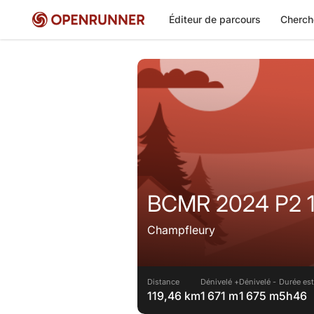
Éditeur de parcours
Cherch
BCMR 2024 P2 
Champfleury
Distance
Dénivelé +
Dénivelé -
Durée est
119,46 km
1 671 m
1 675 m
5h46