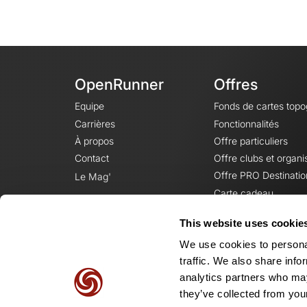
OpenRunner
Offres
Equipe
Fonds de cartes top
Carrières
Fonctionnalités
À propos
Offre particuliers
Contact
Offre clubs et organi
Offre PRO Destinatio
Le Mag'
Carte cadeau
This website uses cookie
We use cookies to personal
traffic. We also share info
analytics partners who may
they’ve collected from your