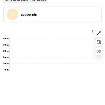
C
ccbbernin
50 m
40 m
3D
30 m
20 m
10 m
0 m