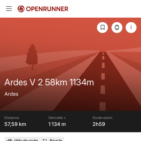
Ardes V 2 58km 1134m
Ardes
Distance
Dénivelé +
Durée estim.
57,59 km
1 134 m
2h59
Vélo de route
Boucle