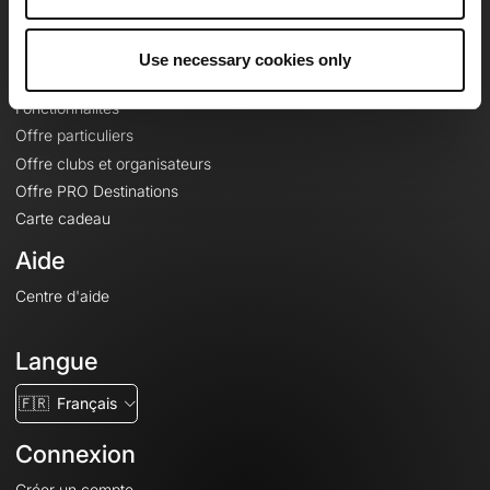
Le Mag'
Offres
Use necessary cookies only
Fonds de cartes topographiques
Fonctionnalités
Offre particuliers
Offre clubs et organisateurs
Offre PRO Destinations
Carte cadeau
Aide
Centre d'aide
Langue
🇫🇷
Français
Connexion
Créer un compte