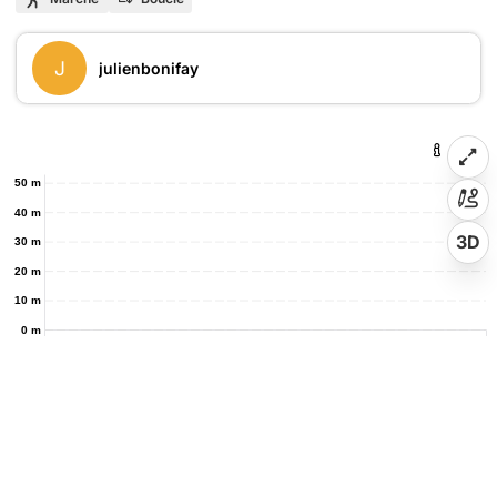
J
julienbonifay
50 m
40 m
3D
30 m
20 m
10 m
0 m