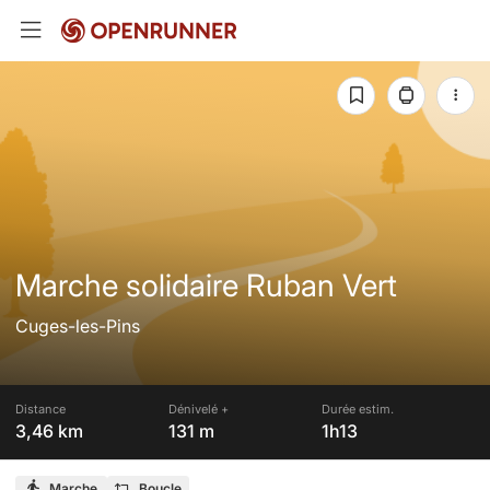
Marche solidaire Ruban Vert
Cuges-les-Pins
Distance
Dénivelé +
Durée estim.
3,46 km
131 m
1h13
Marche
Boucle