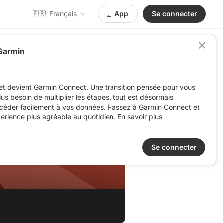
🇫🇷
Français
App
Se connecter
 Garmin
et devient Garmin Connect. Une transition pensée pour vous
 plus besoin de multiplier les étapes, tout est désormais
ccéder facilement à vos données. Passez à Garmin Connect et
périence plus agréable au quotidien.
En savoir plus
Se connecter