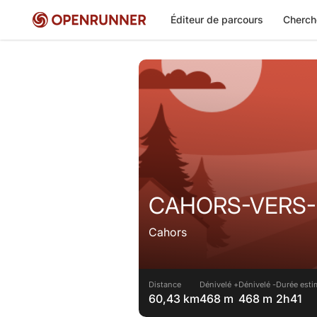
Éditeur de parcours
Cherch
CAHORS-VERS-
Cahors
Distance
Dénivelé +
Dénivelé -
Durée esti
60,43 km
468 m
468 m
2h41