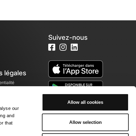
Suivez-nous
s légales
ntialité
Allow all cookies
alyse our
okies
ing and
Allow selection
r that