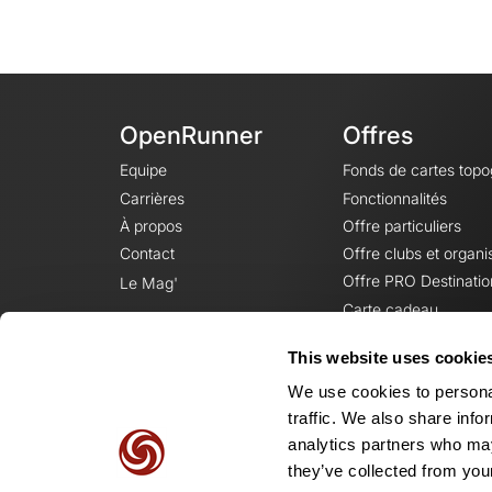
OpenRunner
Offres
Equipe
Fonds de cartes top
Carrières
Fonctionnalités
À propos
Offre particuliers
Contact
Offre clubs et organi
Offre PRO Destinatio
Le Mag'
Carte cadeau
This website uses cookie
We use cookies to personal
traffic. We also share info
analytics partners who may
they’ve collected from your