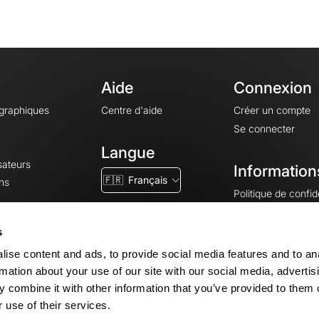
Aide
Connexion
ographiques
Centre d'aide
Créer un compte
Se connecter
Langue
sateurs
Information
🇫🇷
Français
ns
Politique de confide
CGV
CGU
s
Mentions légales
ise content and ads, to provide social media features and to an
Paramètres des co
rmation about your use of our site with our social media, advertis
 combine it with other information that you’ve provided to them o
 use of their services.