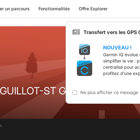
er un parcours
Fonctionnalités
Offre Explorer
Transfert vers les GPS
NOUVEAU !
Garmin IQ évolue 
simplifier la vie :
centralisé pour a
profitez d’une ex
GUILLOT-ST GERY_CAHORS
Ne plus afficher ce message
m.