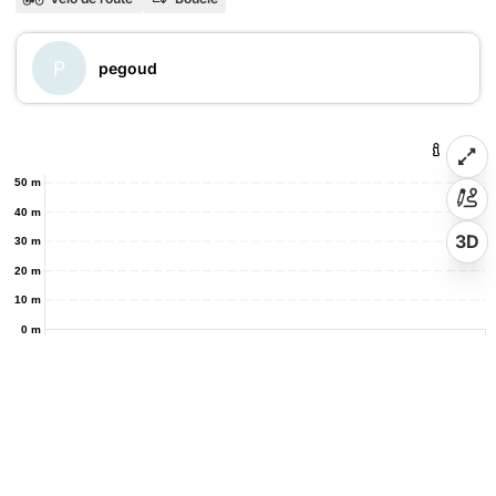
P
pegoud
50 m
40 m
3D
30 m
20 m
10 m
0 m