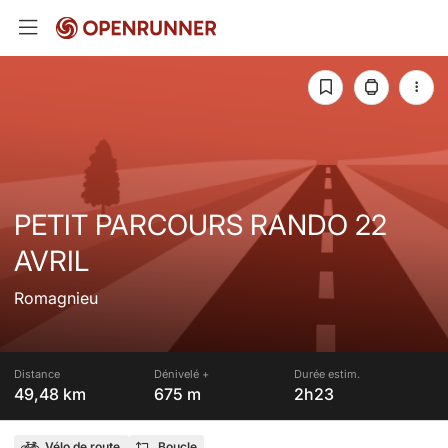
PETIT PARCOURS RANDO 22
AVRIL
Romagnieu
Distance
Dénivelé +
Durée estim.
49,48 km
675 m
2h23
Vélo de route
Boucle