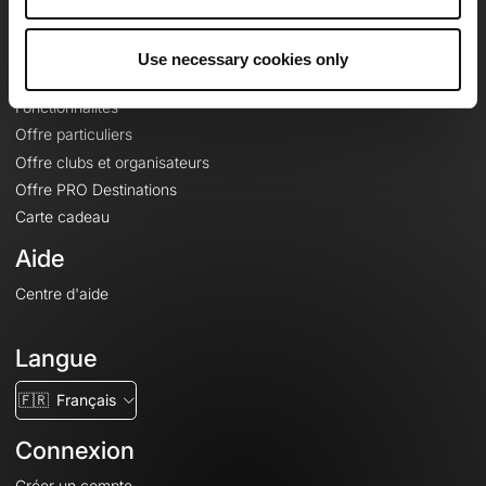
Le Mag'
Offres
Use necessary cookies only
Fonds de cartes topographiques
Fonctionnalités
Offre particuliers
Offre clubs et organisateurs
Offre PRO Destinations
Carte cadeau
Aide
Centre d'aide
Langue
🇫🇷
Français
Connexion
Créer un compte