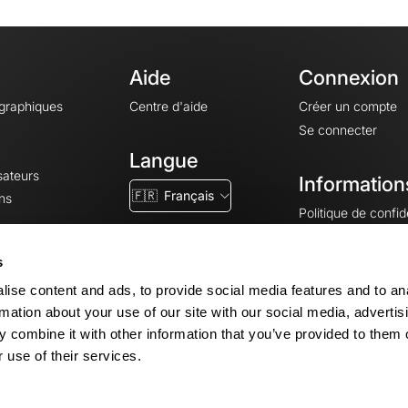
Aide
Connexion
ographiques
Centre d'aide
Créer un compte
Se connecter
Langue
sateurs
Information
🇫🇷
Français
ns
Politique de confide
CGV
CGU
s
Mentions légales
ise content and ads, to provide social media features and to an
Paramètres des co
rmation about your use of our site with our social media, advertis
 combine it with other information that you’ve provided to them o
 use of their services.
© 2026 OpenRunner - Version 7.31.3