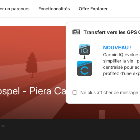
er un parcours
Fonctionnalités
Offre Explorer
Transfert vers les GPS
NOUVEAU !
Garmin IQ évolue 
simplifier la vie :
centralisé pour a
profitez d’une ex
ospel - Piera Cava
Ne plus afficher ce message
im.