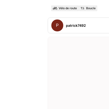
Vélo de route
Boucle
P
patrick7492