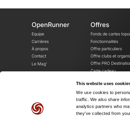
OpenRunner
Offres
Equipe
Fonds de cartes top
Carrières
Fonctionnalités
À propos
Offre particuliers
Contact
Offre clubs et organi
Offre PRO Destinatio
Le Mag'
Carte cadeau
This website uses cookie
We use cookies to personal
traffic. We also share info
analytics partners who may
they’ve collected from your