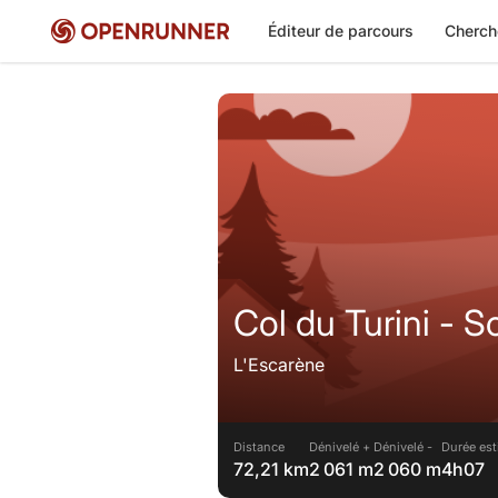
Éditeur de parcours
Cherch
Col du Turini - S
L'Escarène
Distance
Dénivelé +
Dénivelé -
Durée est
72,21 km
2 061 m
2 060 m
4h07