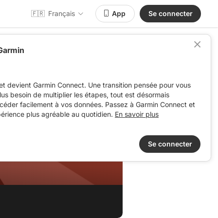
🇫🇷
Français
App
Se connecter
 Garmin
et devient Garmin Connect. Une transition pensée pour vous
 plus besoin de multiplier les étapes, tout est désormais
ccéder facilement à vos données. Passez à Garmin Connect et
périence plus agréable au quotidien.
En savoir plus
Se connecter