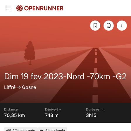
Dim 19 fev 2023-Nord -70km -G2
Liffré
Gosné
Distance
Dénivelé +
Durée estim.
70,35 km
748 m
3h15
Vélo de route
Aller simple