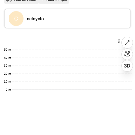
C
cclcyclo
50 m
40 m
3D
30 m
20 m
10 m
0 m