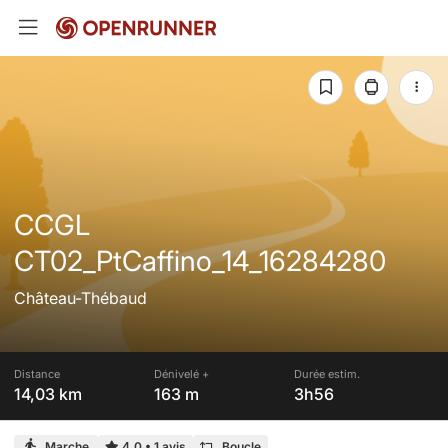
CCGL
CT02_PtCaffino_14_16284280
Château-Thébaud
Distance
Dénivelé +
Durée estim.
14,03 km
163 m
3h56
Marche
4,0
•
1 avis
Boucle