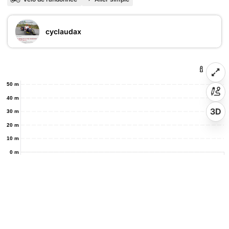
cyclaudax
50 m
40 m
3D
30 m
20 m
10 m
0 m