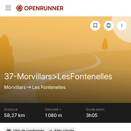
37-Morvillars>LesFontenelles
Morvillars
Les Fontenelles
Distance
Dénivelé +
Durée estim.
58,27 km
1 080 m
3h05
Vélo de randonnée
Aller simple