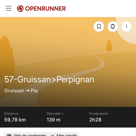
57-Gruissan>Perpignan
Gruissan
Pia
Distance
Dénivelé +
Durée estim.
59,78 km
139 m
2h28
Vélo de randonnée
Aller simple