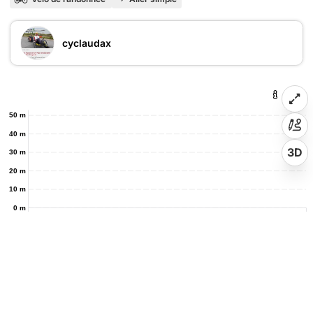
cyclaudax
50 m
40 m
3D
30 m
20 m
10 m
0 m