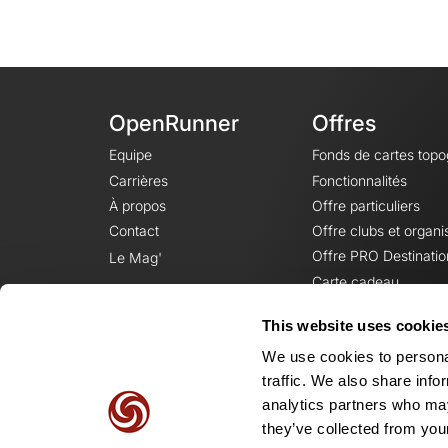
OpenRunner
Offres
Equipe
Fonds de cartes top
Carrières
Fonctionnalités
À propos
Offre particuliers
Contact
Offre clubs et organi
Offre PRO Destinatio
Le Mag'
Carte cadeau
This website uses cookie
We use cookies to personal
traffic. We also share info
analytics partners who may
they’ve collected from your