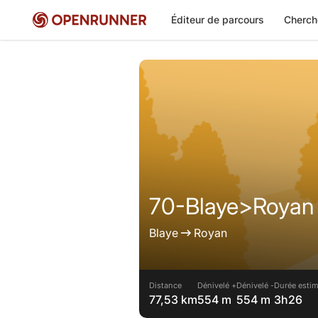
Éditeur de parcours
Cherch
70-Blaye>Royan
Blaye
Royan
Distance
Dénivelé +
Dénivelé -
Durée estim
77,53 km
554 m
554 m
3h26