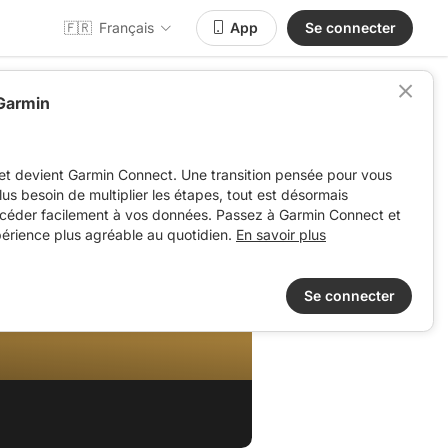
🇫🇷
Français
App
Se connecter
 Garmin
et devient Garmin Connect. Une transition pensée pour vous
 plus besoin de multiplier les étapes, tout est désormais
ccéder facilement à vos données. Passez à Garmin Connect et
périence plus agréable au quotidien.
En savoir plus
Se connecter