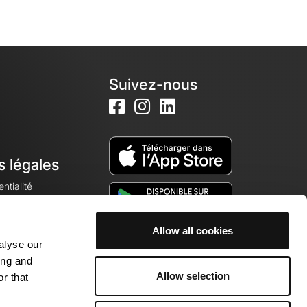
Suivez-nous
s légales
ntialité
Allow all cookies
alyse our
okies
ing and
Allow selection
r that