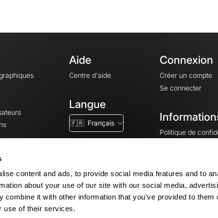
Aide
Connexion
ographiques
Centre d'aide
Créer un compte
Se connecter
Langue
sateurs
Information
🇫🇷
Français
ns
Politique de confide
CGV
CGU
s
Mentions légales
ise content and ads, to provide social media features and to an
Paramètres des co
rmation about your use of our site with our social media, advertis
 combine it with other information that you’ve provided to them o
 use of their services.