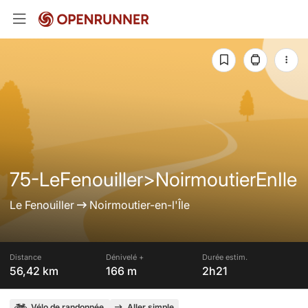
75-LeFenouiller>NoirmoutierEnIle
Le Fenouiller
Noirmoutier-en-l'Île
Distance
Dénivelé +
Durée estim.
56,42 km
166 m
2h21
Vélo de randonnée
Aller simple