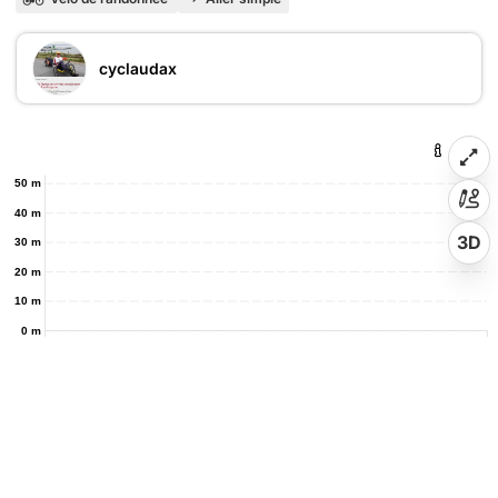
cyclaudax
50 m
40 m
3D
30 m
20 m
10 m
0 m