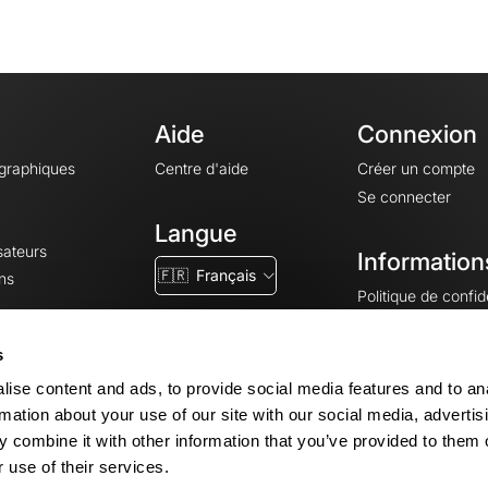
Aide
Connexion
ographiques
Centre d'aide
Créer un compte
Se connecter
Langue
sateurs
Information
🇫🇷
Français
ns
Politique de confide
CGV
CGU
s
Mentions légales
ise content and ads, to provide social media features and to an
Paramètres des co
rmation about your use of our site with our social media, advertis
 combine it with other information that you’ve provided to them o
 use of their services.