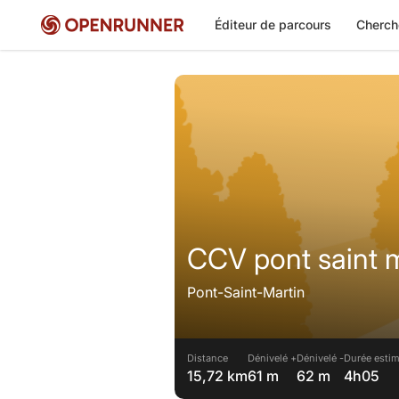
Éditeur de parcours
Cherch
CCV pont saint m
Pont-Saint-Martin
Distance
Dénivelé +
Dénivelé -
Durée estim
15,72 km
61 m
62 m
4h05