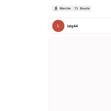
Marche
Boucle
L
lalg44