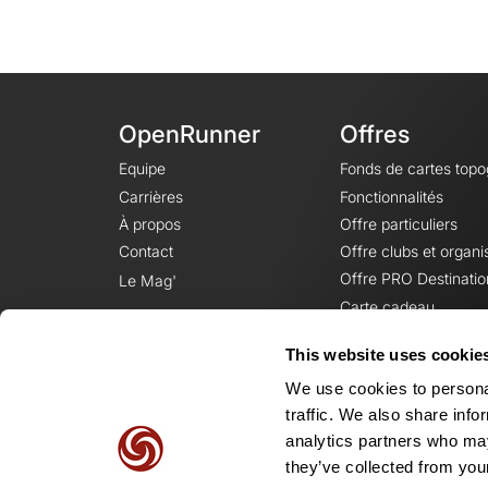
OpenRunner
Offres
Equipe
Fonds de cartes top
Carrières
Fonctionnalités
À propos
Offre particuliers
Contact
Offre clubs et organi
Offre PRO Destinatio
Le Mag'
Carte cadeau
This website uses cookie
We use cookies to personal
traffic. We also share info
analytics partners who may
they’ve collected from your