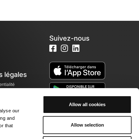
Suivez-nous
s légales
ntialité
Allow all cookies
alyse our
okies
ing and
Allow selection
r that