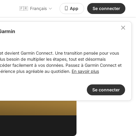
🇫🇷
Français
App
Se connecter
 Garmin
et devient Garmin Connect. Une transition pensée pour vous
 plus besoin de multiplier les étapes, tout est désormais
ccéder facilement à vos données. Passez à Garmin Connect et
périence plus agréable au quotidien.
En savoir plus
Se connecter