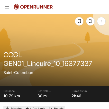
CCGL
GEN01_Lincuire_10_16377337
Saint-Colomban
Distance
Dénivelé +
Durée estim.
10,79 km
30 m
2h46
Marche
4,0
•
1 avis
Boucle