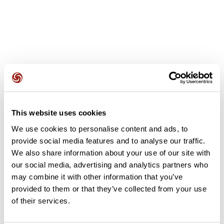
Avis des utilisateurs
4,0
•
1 avis
This website uses cookies
We use cookies to personalise content and ads, to
Soyez le premier à ajouter un avis !
provide social media features and to analyse our traffic.
We also share information about your use of our site with
our social media, advertising and analytics partners who
Ajouter un avis
may combine it with other information that you’ve
provided to them or that they’ve collected from your use
of their services.
Résumé