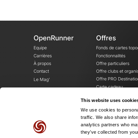
OpenRunner
Offres
Equipe
Fonds de cartes top
Carrières
Fonctionnalités
À propos
Offre particuliers
Contact
Offre clubs et organi
Offre PRO Destinatio
Le Mag'
Carte cadeau
This website uses cookie
We use cookies to personal
traffic. We also share info
analytics partners who may
they’ve collected from your