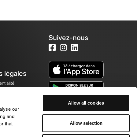
Suivez-nous
s légales
ntialité
Allow all cookies
alyse our
okies
ing and
Allow selection
r that