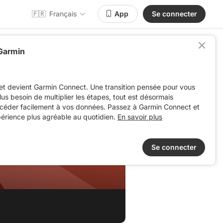
🇫🇷
Français
App
Se connecter
 Garmin
et devient Garmin Connect. Une transition pensée pour vous
 plus besoin de multiplier les étapes, tout est désormais
ccéder facilement à vos données. Passez à Garmin Connect et
périence plus agréable au quotidien.
En savoir plus
Se connecter