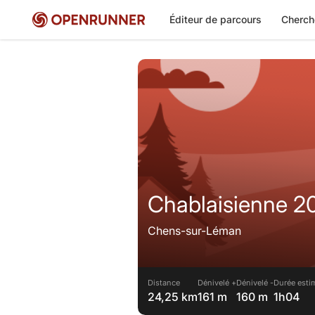
Éditeur de parcours
Cherch
Chablaisienne 20
Chens-sur-Léman
Distance
Dénivelé +
Dénivelé -
Durée esti
24,25 km
161 m
160 m
1h04