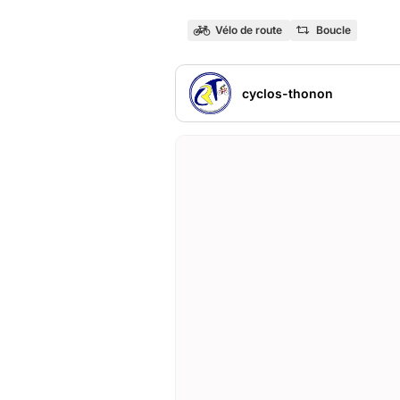
Vélo de route
Boucle
cyclos-thonon