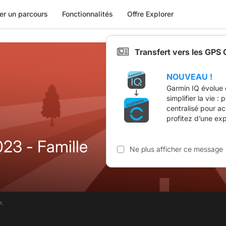
er un parcours
Fonctionnalités
Offre Explorer
Transfert vers les GPS
NOUVEAU !
Garmin IQ évolue 
simplifier la vie :
centralisé pour a
profitez d’une ex
23 - Famille
Ne plus afficher ce message
m.