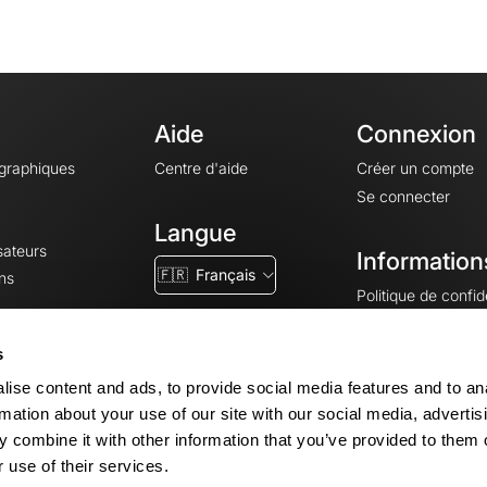
Aide
Connexion
ographiques
Centre d'aide
Créer un compte
Se connecter
Langue
sateurs
Information
🇫🇷
Français
ns
Politique de confide
CGV
CGU
s
Mentions légales
ise content and ads, to provide social media features and to an
Paramètres des co
rmation about your use of our site with our social media, advertis
 combine it with other information that you’ve provided to them o
 use of their services.