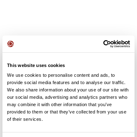
Avis des utilisateurs
This website uses cookies
Soyez le premier à ajouter un avis !
We use cookies to personalise content and ads, to
provide social media features and to analyse our traffic.
We also share information about your use of our site with
our social media, advertising and analytics partners who
Ajouter un avis
may combine it with other information that you’ve
provided to them or that they’ve collected from your use
of their services.
Résumé
Découvrez ce parcours de marche de 14,6 km à proximité de