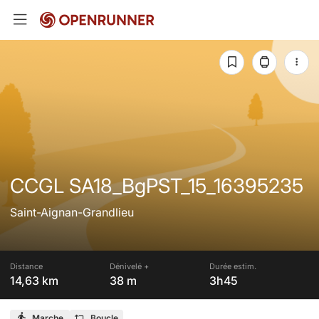
CCGL SA18_BgPST_15_16395235
Saint-Aignan-Grandlieu
Distance
Dénivelé +
Durée estim.
14,63 km
38 m
3h45
Marche
Boucle