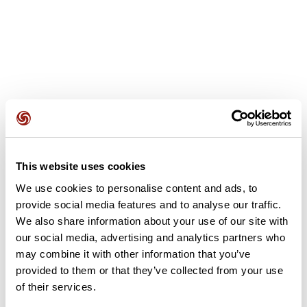
Avis des utilisateurs
Soyez le premier à ajouter un avis !
This website uses cookies
We use cookies to personalise content and ads, to
provide social media features and to analyse our traffic.
We also share information about your use of our site with
Ajouter un avis
our social media, advertising and analytics partners who
may combine it with other information that you’ve
provided to them or that they’ve collected from your use
Résumé
of their services.
Découvrez ce parcours de randonnée de 10,9 km à proximité