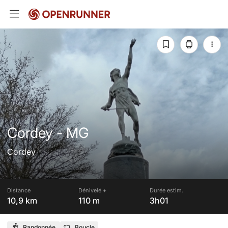
Cordey - MG
Cordey
Distance
Dénivelé +
Durée estim.
10,9 km
110 m
3h01
Randonnée
Boucle