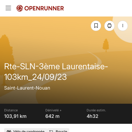
Rte-SLN-3ème Laurentaise-
103km_24/09/23
Saint-Laurent-Nouan
Distance
Dénivelé +
Durée estim.
103,91 km
642 m
4h32
Vélo de randonnée
Boucle