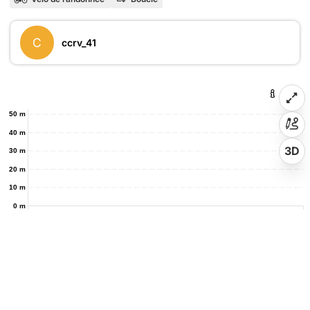
C
ccrv_41
50 m
40 m
3D
30 m
20 m
10 m
0 m