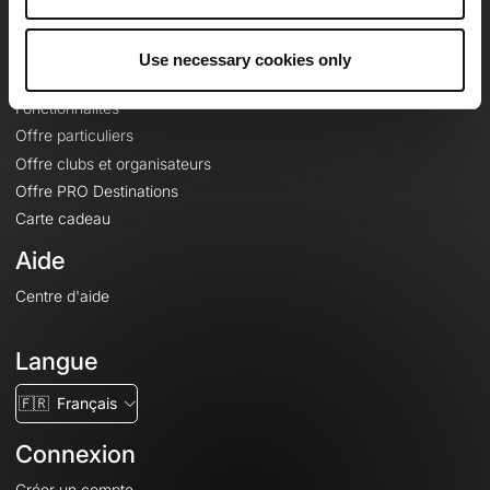
Le Mag'
Offres
Use necessary cookies only
Fonds de cartes topographiques
Fonctionnalités
Offre particuliers
Offre clubs et organisateurs
Offre PRO Destinations
Carte cadeau
Aide
Centre d'aide
Langue
🇫🇷
Français
Connexion
Créer un compte