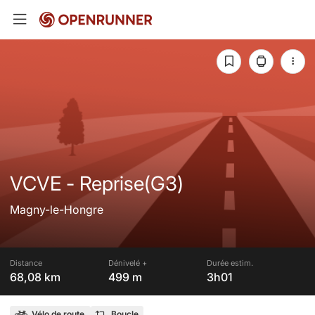
VCVE - Reprise(G3)
Magny-le-Hongre
Distance
Dénivelé +
Durée estim.
68,08 km
499 m
3h01
Vélo de route
Boucle