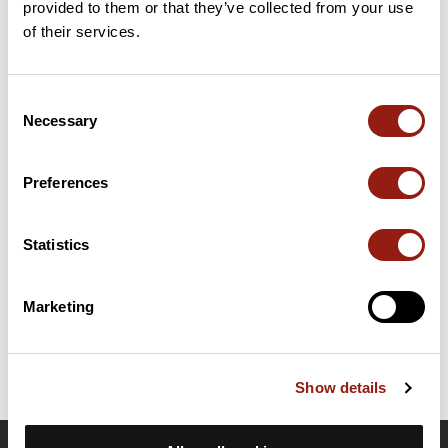
provided to them or that they’ve collected from your use
25 km
Col du Trévézel
344 m
of their services.
Cols extraits du catalogue du Club des Cent Cols
Consent
Necessary
Selection
Résumé
Découvrez ce parcours de vélo de 77,8 km à proximité de
Morlaix. Ce parcours emprunte uniquement des routes. Il
Preferences
présente une ascension cumulée de plus de 880m. Prévoyez
environ 3 heures et 38 minutes pour réaliser ce parcours.
Statistics
Date de création du parcours: 8 avril 2023 à 16:29:55.
Dernière modification de la fiche parcours: 18 mars 2024 à 21:32:09.
Marketing
Identifiant du parcours: 16512039
Show details