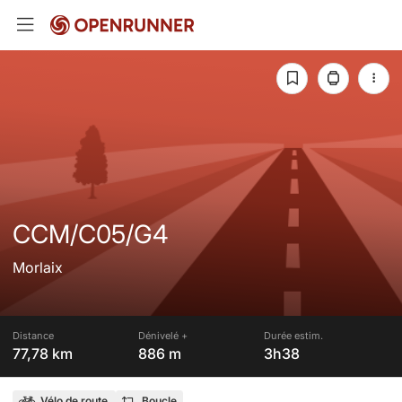
CCM/C05/G4
Morlaix
Distance
Dénivelé +
Durée estim.
77,78 km
886 m
3h38
Vélo de route
Boucle