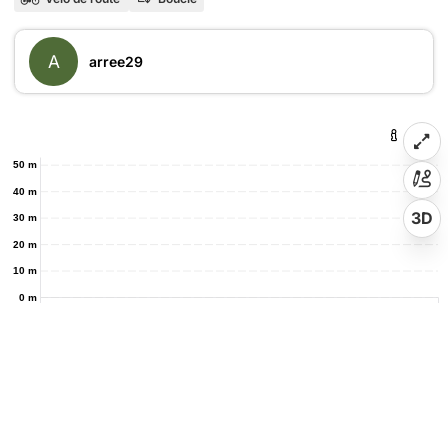
A
arree29
50 m
40 m
3D
30 m
20 m
10 m
0 m