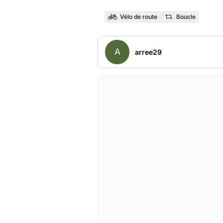
Vélo de route
Boucle
A
arree29