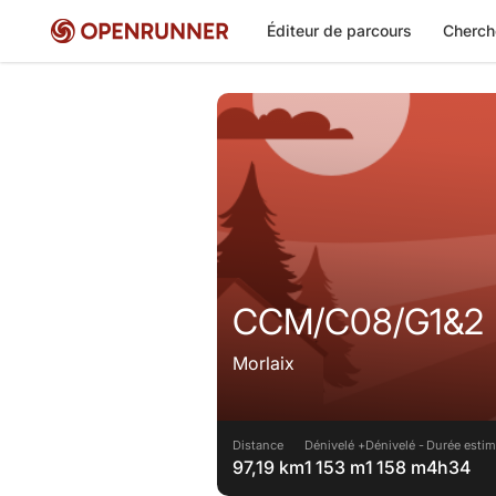
Éditeur de parcours
Cherch
CCM/C08/G1&2
Morlaix
Distance
Dénivelé +
Dénivelé -
Durée estim
97,19 km
1 153 m
1 158 m
4h34