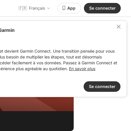
🇫🇷
Français
App
Se connecter
 Garmin
et devient Garmin Connect. Une transition pensée pour vous
 plus besoin de multiplier les étapes, tout est désormais
ccéder facilement à vos données. Passez à Garmin Connect et
périence plus agréable au quotidien.
En savoir plus
Se connecter