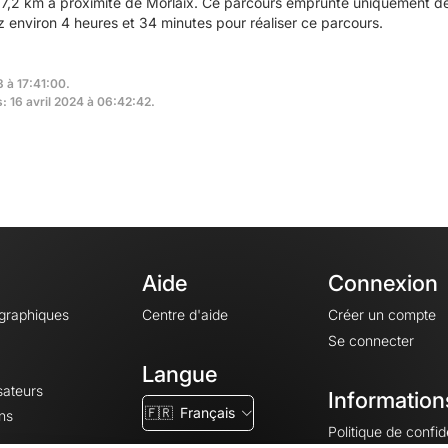
7,2 km à proximité de Morlaix. Ce parcours emprunte uniquement des
environ 4 heures et 34 minutes pour réaliser ce parcours.
3 à 17:41:00.
s: 16 avril 2024 à 06:42:42.
Aide
Connexion
ographiques
Centre d'aide
Créer un compte
Se connecter
Langue
sateurs
Information
🇫🇷
Français
ns
Politique de confide