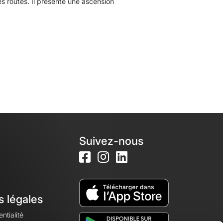
 routes. Il présente une ascension
Suivez-nous
s légales
ntialité