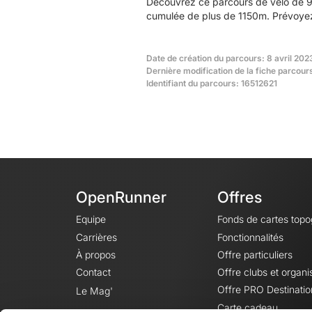
Découvrez ce parcours de vélo de 9
cumulée de plus de 1150m. Prévoyez 
Date de création du parcours: 8 avril 202
Dernière modification de la fiche parcour
Identifiant du parcours: 16512621
OpenRunner
Offres
Equipe
Fonds de cartes top
Carrières
Fonctionnalités
À propos
Offre particuliers
Contact
Offre clubs et organi
Offre PRO Destinatio
Le Mag'
Carte cadeau