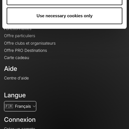
Le Mag'
Offres
Use necessary cookies only
Fonds de cartes topographiques
Fonctionnalités
Offre particuliers
Offre clubs et organisateurs
Offre PRO Destinations
Carte cadeau
Aide
Centre d'aide
Langue
🇫🇷
Français
Connexion
Créer un compte