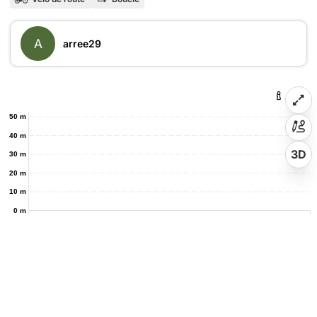
A
arree29
50 m
40 m
3D
30 m
20 m
10 m
0 m