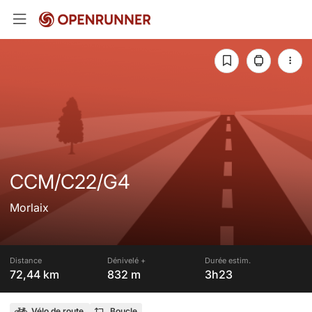
CCM/C22/G4
Morlaix
Distance
Dénivelé +
Durée estim.
72,44 km
832 m
3h23
Vélo de route
Boucle