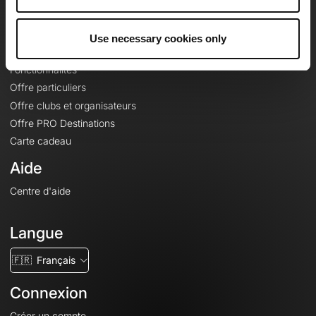
Le Mag'
Offres
Use necessary cookies only
Fonds de cartes topographiques
Fonctionnalités
Offre particuliers
Offre clubs et organisateurs
Offre PRO Destinations
Carte cadeau
Aide
Centre d'aide
Langue
🇫🇷
Français
Connexion
Créer un compte