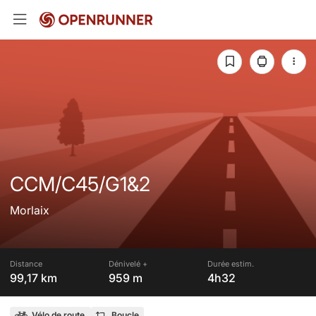
CCM/C45/G1&2
Morlaix
Distance
Dénivelé +
Durée estim.
99,17 km
959 m
4h32
Vélo de route
Boucle