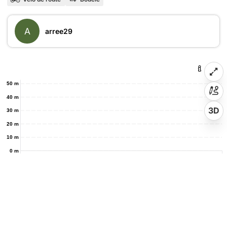
A
arree29
50 m
40 m
3D
30 m
20 m
10 m
0 m