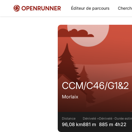
Éditeur de parcours
Cherch
CCM/C46/G1&2
Morlaix
Distance
Dénivelé +
Dénivelé -
Durée esti
96,08 km
881 m
885 m
4h22