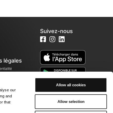
Suivez-nous
s légales
ntialité
Allow all cookies
alyse our
okies
ing and
Allow selection
r that