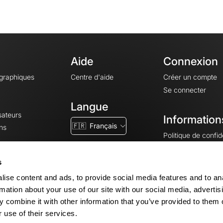
Aide
Connexion
ographiques
Centre d'aide
Créer un compte
Se connecter
Langue
sateurs
Information
🇫🇷
Français
ns
Politique de confide
CGV
CGU
s
Mentions légales
ise content and ads, to provide social media features and to an
Paramètres des co
rmation about your use of our site with our social media, advertis
 combine it with other information that you’ve provided to them o
 use of their services.