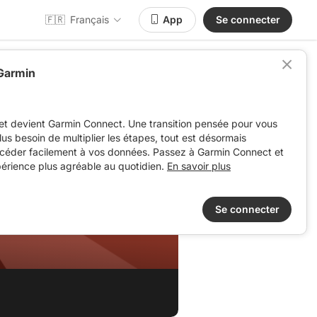
🇫🇷
Français
App
Se connecter
 Garmin
et devient Garmin Connect. Une transition pensée pour vous
 plus besoin de multiplier les étapes, tout est désormais
ccéder facilement à vos données. Passez à Garmin Connect et
périence plus agréable au quotidien.
En savoir plus
Se connecter