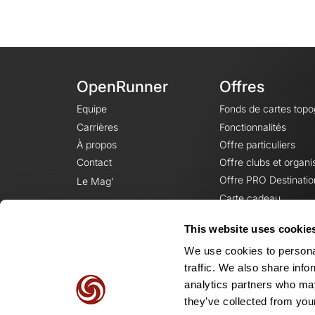
OpenRunner
Offres
Equipe
Fonds de cartes top
Carrières
Fonctionnalités
À propos
Offre particuliers
Contact
Offre clubs et organi
Offre PRO Destinatio
Le Mag'
Carte cadeau
This website uses cookie
We use cookies to personal
traffic. We also share info
analytics partners who may
they’ve collected from your