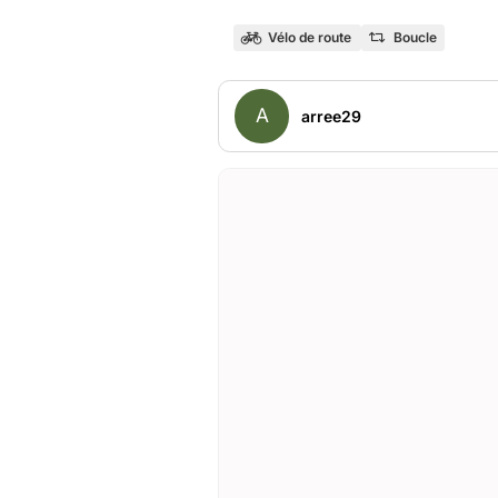
Vélo de route
Boucle
A
arree29