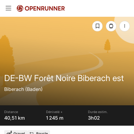
DE-BW Forêt Noire Biberach est
Biberach (Baden)
Distance
Dénivelé +
Durée estim.
40,51 km
1 245 m
3h02
Gravel
Boucle