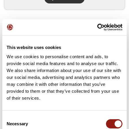
Cols le long du parcours
2 km
Rebeck
288 m
This website uses cookies
3 km
Badeck
360 m
We use cookies to personalise content and ads, to
provide social media features and to analyse our traffic.
7 km
Herzenbachsattel
437 m
We also share information about your use of our site with
our social media, advertising and analytics partners who
may combine it with other information that you’ve
11 km
Eck
345 m
provided to them or that they’ve collected from your use
of their services.
15 km
Heugrabeneck
442 m
17 km
Mühlsteineck
560 m
Consent
Necessary
Selection
20 km
Baierseck
639 m