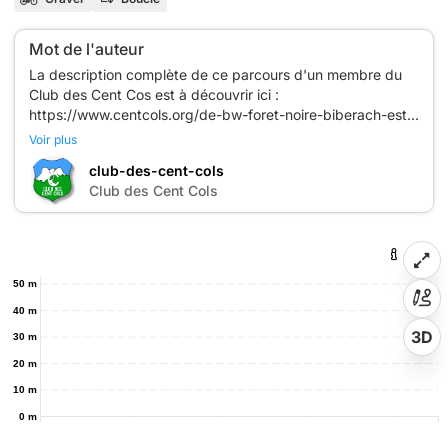
Mot de l'auteur
La description complète de ce parcours d'un membre du
Club des Cent Cos est à découvrir ici :
https://www.centcols.org/de-bw-foret-noire-biberach-est/
Voir plus
Le cahier des charges, la présentation, la liste des parcours
club-des-cent-cols
labellisés des membres du Club des Cent Cols, tout est
C
Club des Cent Cols
disponible ici : https://www.centcols.org/les-parcours-
membres-or/
Mots clés: Biberach, Gengenbach, centcols
50 m
Cet itinéraire est proposé à titre indicatif. L'auteur dégage
40 m
sa responsabilité et celle du Club des Cent Cols en vertu
des impondérables dus au cycliste lui-même, au matériel
3D
30 m
utilisé et tout ce qui concerne la route, les pistes et
20 m
10 m
0 m