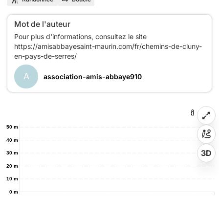
Mot de l'auteur
Pour plus d'informations, consultez le site
https://amisabbayesaint-maurin.com/fr/chemins-de-cluny-
A
association-amis-abbaye910
50 m
40 m
3D
30 m
20 m
10 m
0 m