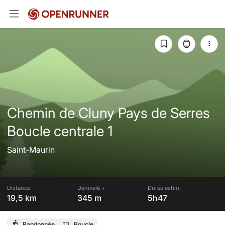
Chemin de Cluny Pays de Serres
Boucle centrale 1
Saint-Maurin
Distance
Dénivelé +
Durée estim.
19,5 km
345 m
5h47
Randonnée
Boucle