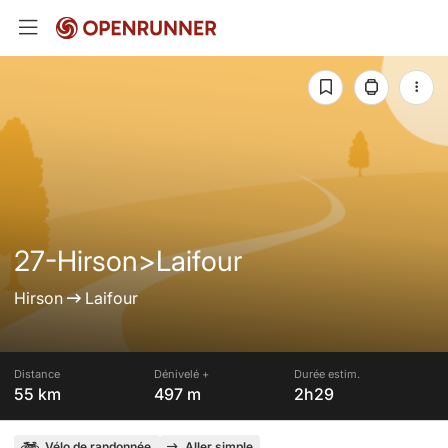
27-Hirson>Laifour
Hirson
Laifour
Distance
Dénivelé +
Durée estim.
55 km
497 m
2h29
Vélo de randonnée
Aller simple