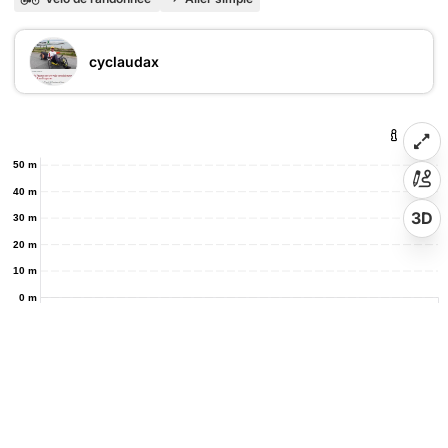
cyclaudax
50 m
40 m
3D
30 m
20 m
10 m
0 m