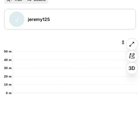
J
jeremy125
50 m
40 m
3D
30 m
20 m
10 m
0 m