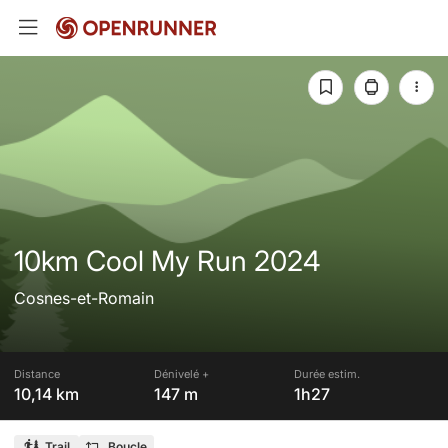
10km Cool My Run 2024
Cosnes-et-Romain
Distance
Dénivelé +
Durée estim.
10,14 km
147 m
1h27
Trail
Boucle