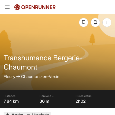
Transhumance Bergerie-
Chaumont
Fleury
Chaumont-en-Vexin
Distance
Dénivelé +
Durée estim.
7,84 km
30 m
2h02
Marche
Aller simple