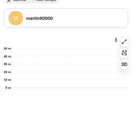
M
martin60000
50 m
40 m
3D
30 m
20 m
10 m
0 m