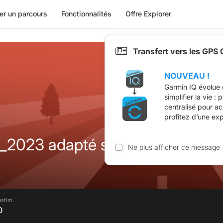
er un parcours
Fonctionnalités
Offre Explorer
Transfert vers les GPS
NOUVEAU !
Garmin IQ évolue 
simplifier la vie :
centralisé pour a
profitez d’une ex
023 adapté sans piste (import
Ne plus afficher ce message
estim.
0