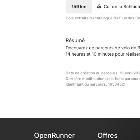
159 km
Col de la Schluch
Cols extraits du catalogue du Club des C
Résumé
Découvrez ce parcours de vélo de 3
14 heures et 10 minutes pour réalise
Date de création du parcours: 19 avril 20
Dernière modification de la fiche parcour
Identifiant du parcours: 16584521
OpenRunner
Offres