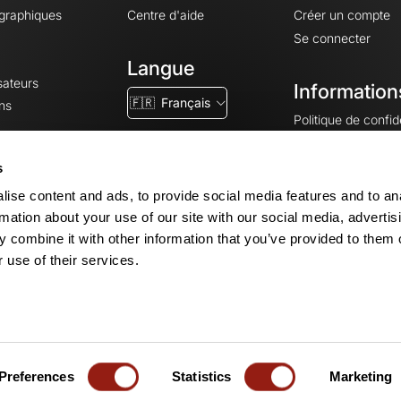
ographiques
Centre d'aide
Créer un compte
Se connecter
Langue
sateurs
Information
🇫🇷
Français
ns
Politique de confide
CGV
CGU
s
Mentions légales
ise content and ads, to provide social media features and to an
Paramètres des co
rmation about your use of our site with our social media, advertis
 combine it with other information that you’ve provided to them o
 use of their services.
© 2026 OpenRunner - Version 7.31.3
Créez un compte
et rejoignez la com
Preferences
Statistics
Marketing