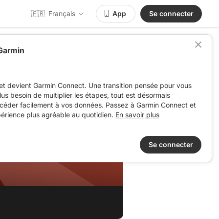
🇫🇷
Français
App
Se connecter
 Garmin
et devient Garmin Connect. Une transition pensée pour vous
 plus besoin de multiplier les étapes, tout est désormais
ccéder facilement à vos données. Passez à Garmin Connect et
périence plus agréable au quotidien.
En savoir plus
é)
Se connecter