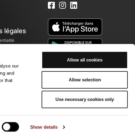
s légales
ntialité
Allow all cookies
alyse our
okies
ing and
Allow selection
r that
Use necessary cookies only
munauté de passionnés !
Show details