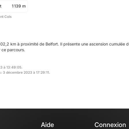
t
1 139 m
ent Cols
02,2 km à proximité de Belfort. Il présente une ascension cumulée 
r ce parcours.
23 à 13:49:05.
s: 3 décembre 2023 à 17:29:11.
Aide
Connexion