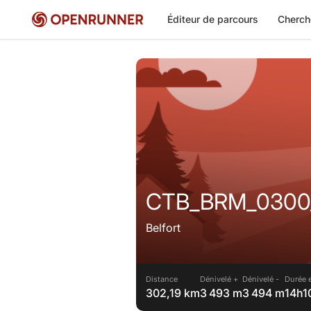
Éditeur de parcours
Cherch
CTB_BRM_0300_2
Belfort
Distance
Dénivelé +
Dénivelé -
Durée 
302,19 km
3 493 m
3 494 m
14h1