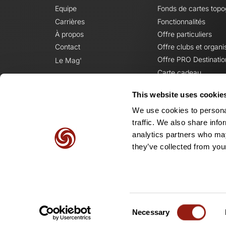
Equipe
Fonds de cartes top
Carrières
Fonctionnalités
À propos
Offre particuliers
Contact
Offre clubs et organi
Offre PRO Destinatio
Le Mag'
Carte cadeau
This website uses cookie
We use cookies to personal
traffic. We also share info
analytics partners who may
they’ve collected from your
Consent
Necessary
Selection