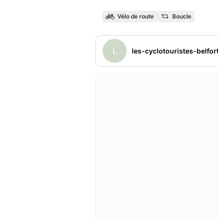
Vélo de route
Boucle
L
les-cyclotouristes-belfor