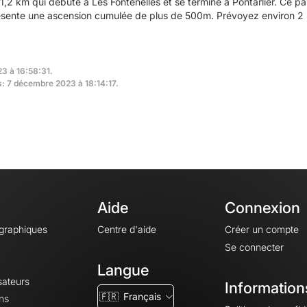
,2 km qui débute à Les Fontenelles et se termine à Pontarlier. Ce 
présente une ascension cumulée de plus de 500m. Prévoyez environ 2 
23 à 16:58:31.
s: 7 décembre 2023 à 18:14:17.
Aide
Connexion
ographiques
Centre d'aide
Créer un compte
Se connecter
Langue
sateurs
Information
🇫🇷
Français
ns