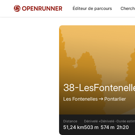
Éditeur de parcours
Cherch
38-LesFontenelle
Les Fontenelles
Pontarlier
Distance
Dénivelé +
Dénivelé -
Durée estim
51,24 km
503 m
574 m
2h20