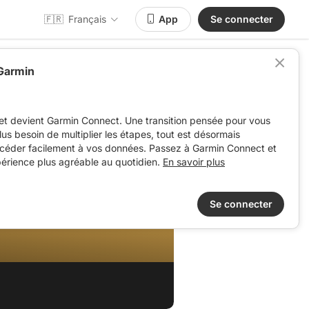
🇫🇷
Français
App
Se connecter
 Garmin
et devient Garmin Connect. Une transition pensée pour vous
 plus besoin de multiplier les étapes, tout est désormais
ccéder facilement à vos données. Passez à Garmin Connect et
périence plus agréable au quotidien.
En savoir plus
Se connecter