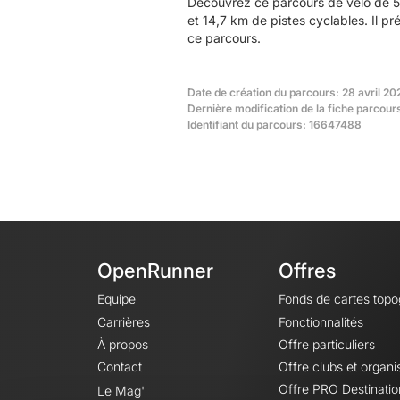
Découvrez ce parcours de vélo de 51
et 14,7 km de pistes cyclables. Il 
ce parcours.
Date de création du parcours: 28 avril 20
Dernière modification de la fiche parcour
Identifiant du parcours: 16647488
OpenRunner
Offres
Equipe
Fonds de cartes top
Carrières
Fonctionnalités
À propos
Offre particuliers
Contact
Offre clubs et organi
Offre PRO Destinatio
Le Mag'