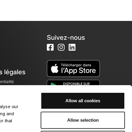
Suivez-nous
s légales
ntialité
Allow all cookies
alyse our
okies
ing and
Allow selection
r that