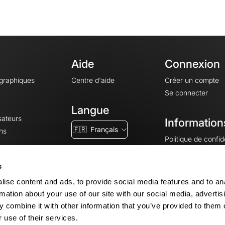
Aide
Connexion
ographiques
Centre d'aide
Créer un compte
Se connecter
Langue
sateurs
Information
🇫🇷
Français
ns
Politique de confide
CGV
CGU
s
Mentions légales
ise content and ads, to provide social media features and to an
Paramètres des co
rmation about your use of our site with our social media, advertis
 combine it with other information that you’ve provided to them o
 use of their services.