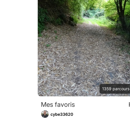
1359
parcours
Mes favoris
cybe33620