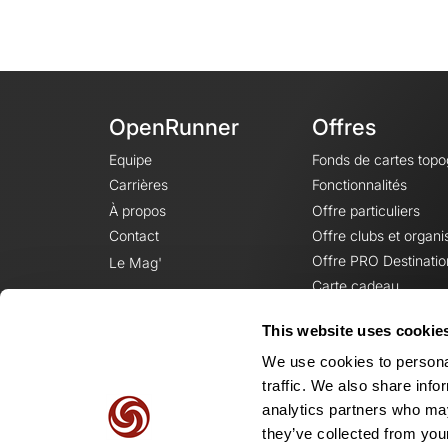
OpenRunner
Offres
Equipe
Fonds de cartes top
Carrières
Fonctionnalités
À propos
Offre particuliers
Contact
Offre clubs et organi
Offre PRO Destinatio
Le Mag'
Carte cadeau
This website uses cookie
We use cookies to personal
traffic. We also share info
analytics partners who may
they’ve collected from your