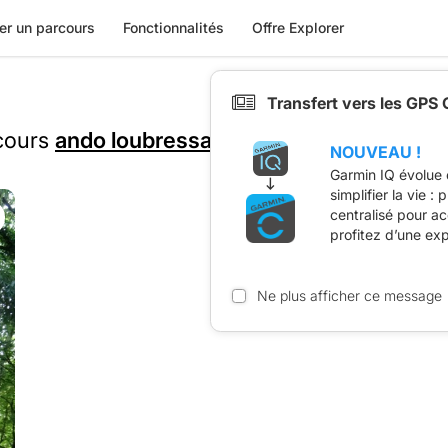
er un parcours
Fonctionnalités
Offre Explorer
Transfert vers les GPS
rcours
ando loubressac 10 km
est présent
NOUVEAU !
Garmin IQ évolue 
simplifier la vie :
centralisé pour a
profitez d’une ex
Ne plus afficher ce message