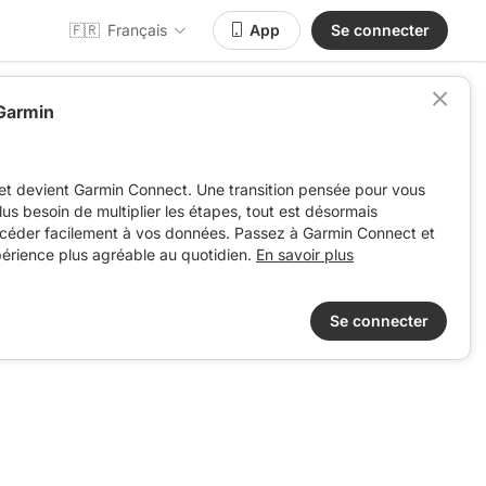
🇫🇷
Français
App
Se connecter
 Garmin
et devient Garmin Connect. Une transition pensée pour vous
 plus besoin de multiplier les étapes, tout est désormais
ccéder facilement à vos données. Passez à Garmin Connect et
périence plus agréable au quotidien.
En savoir plus
Se connecter