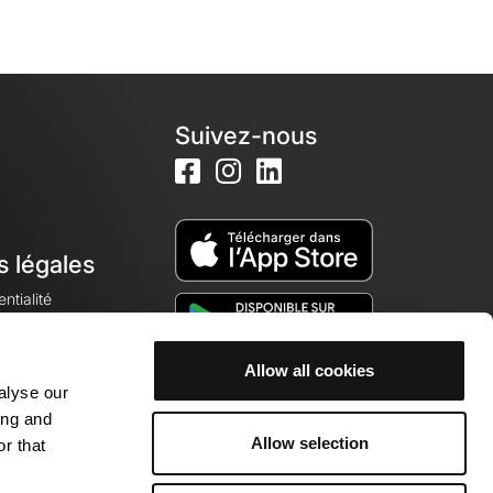
Suivez-nous
s légales
ntialité
Allow all cookies
alyse our
okies
ing and
Allow selection
r that