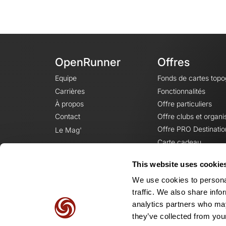
OpenRunner
Offres
Equipe
Fonds de cartes top
Carrières
Fonctionnalités
À propos
Offre particuliers
Contact
Offre clubs et organi
Offre PRO Destinatio
Le Mag'
Carte cadeau
This website uses cookie
We use cookies to personal
traffic. We also share info
analytics partners who may
they’ve collected from your