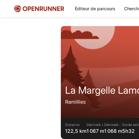
Éditeur de parcours
Cherch
La Margelle Lam
Ramillies
Distance
Dénivelé +
Dénivelé -
Durée est
122,5 km
1 067 m
1 068 m
5h32