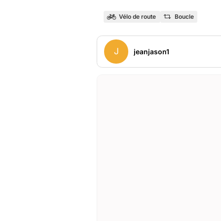
Vélo de route
Boucle
J
jeanjason1