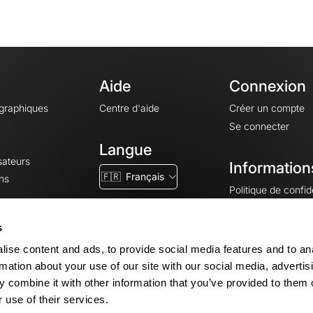
Aide
Connexion
ographiques
Centre d'aide
Créer un compte
Se connecter
Langue
sateurs
Information
🇫🇷
Français
ns
Politique de confide
CGV
CGU
s
Mentions légales
ise content and ads, to provide social media features and to an
Paramètres des co
rmation about your use of our site with our social media, advertis
 combine it with other information that you’ve provided to them o
 use of their services.