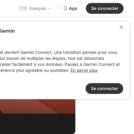
🇫🇷
Français
App
Se connecter
 Garmin
et devient Garmin Connect. Une transition pensée pour vous
 plus besoin de multiplier les étapes, tout est désormais
ccéder facilement à vos données. Passez à Garmin Connect et
périence plus agréable au quotidien.
En savoir plus
nde
Se connecter