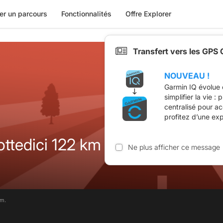
er un parcours
Fonctionnalités
Offre Explorer
Transfert vers les GPS
NOUVEAU !
Garmin IQ évolue 
simplifier la vie :
centralisé pour a
profitez d’une ex
ottedici 122 km La route vagabo
Ne plus afficher ce message
im.