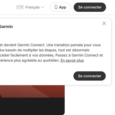
🇫🇷
Français
App
Se connecter
 Garmin
et devient Garmin Connect. Une transition pensée pour vous
 plus besoin de multiplier les étapes, tout est désormais
ccéder facilement à vos données. Passez à Garmin Connect et
périence plus agréable au quotidien.
En savoir plus
Se connecter