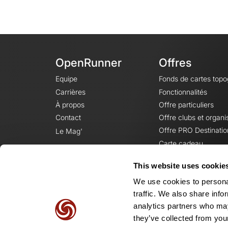
OpenRunner
Offres
Equipe
Fonds de cartes top
Carrières
Fonctionnalités
À propos
Offre particuliers
Contact
Offre clubs et organi
Offre PRO Destinatio
Le Mag'
Carte cadeau
This website uses cookie
We use cookies to personal
traffic. We also share info
analytics partners who may
they’ve collected from your