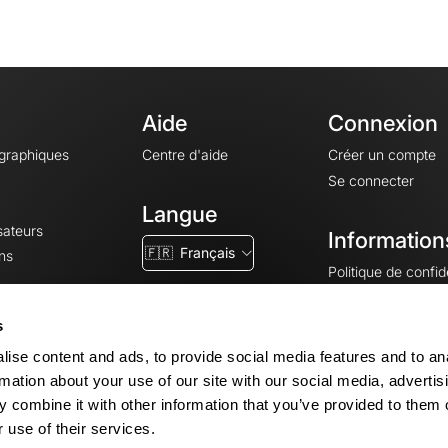
Aide
Connexion
ographiques
Centre d'aide
Créer un compte
Se connecter
Langue
sateurs
Information
🇫🇷
Français
ns
Politique de confide
CGV
CGU
s
Mentions légales
ise content and ads, to provide social media features and to an
Paramètres des co
rmation about your use of our site with our social media, advertis
 combine it with other information that you’ve provided to them o
 use of their services.