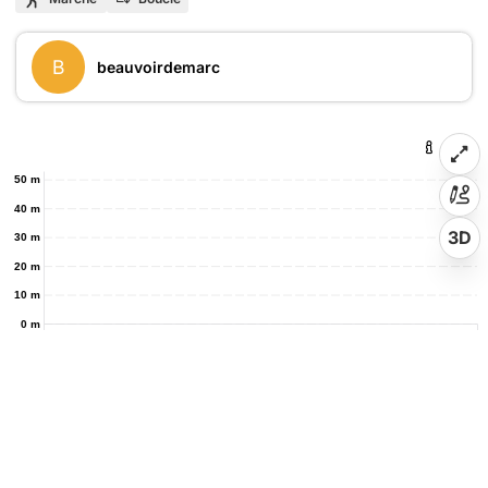
B
beauvoirdemarc
50 m
40 m
3D
30 m
20 m
10 m
0 m