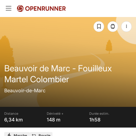
Beauvoir de Marc - Fouilleux
Martel Colombier
Beauvoir-de-Marc
Distance
Dénivelé +
Durée estim.
6,34 km
148 m
1h58
Marche
Boucle