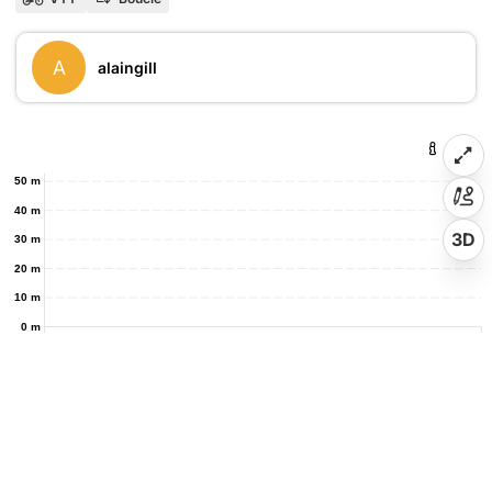
A
alaingill
50 m
40 m
3D
30 m
20 m
10 m
0 m