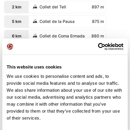
2 km
Collet del Tell
897 m
5 km
Collet de la Pausa
875 m
6 km
Collet de Coma Ermada
880 m
8 km
La Bassa del Bous
848 m
9 km
Collet de la Bena
828 m
This website uses cookies
We use cookies to personalise content and ads, to
10 km
Collet de les Tanques
856 m
provide social media features and to analyse our traffic.
We also share information about your use of our site with
11 km
Collet del Boix
826 m
our social media, advertising and analytics partners who
may combine it with other information that you’ve
11 km
Collet de les Tanques
856 m
provided to them or that they’ve collected from your use
of their services.
13 km
Collet de Cal Ravat
859 m