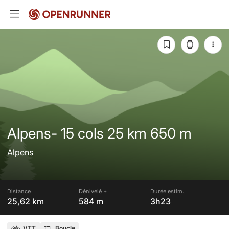
Alpens- 15 cols 25 km 650 m
Alpens
Distance
Dénivelé +
Durée estim.
25,62 km
584 m
3h23
VTT
Boucle