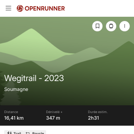
Wegitrail - 2023
Soumagne
Distance
Dénivelé +
Durée estim.
16,41 km
347 m
2h31
Trail
Boucle