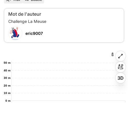
Mot de l'auteur
eric9007
50 m
40 m
3D
30 m
20 m
10 m
0 m