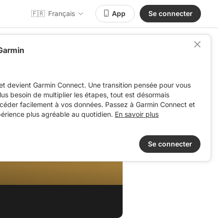
🇫🇷
Français
App
Se connecter
 Garmin
et devient Garmin Connect. Une transition pensée pour vous
 plus besoin de multiplier les étapes, tout est désormais
ccéder facilement à vos données. Passez à Garmin Connect et
périence plus agréable au quotidien.
En savoir plus
Se connecter