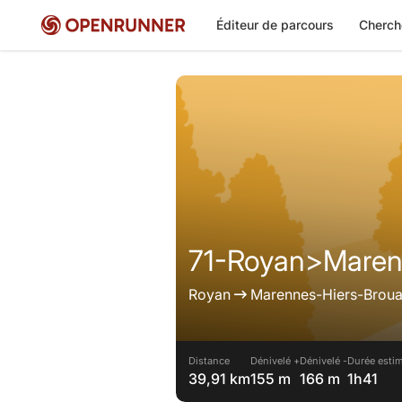
Éditeur de parcours
Cherch
71-Royan>Maren
Royan
Marennes-Hiers-Brou
Distance
Dénivelé +
Dénivelé -
Durée estim
39,91 km
155 m
166 m
1h41