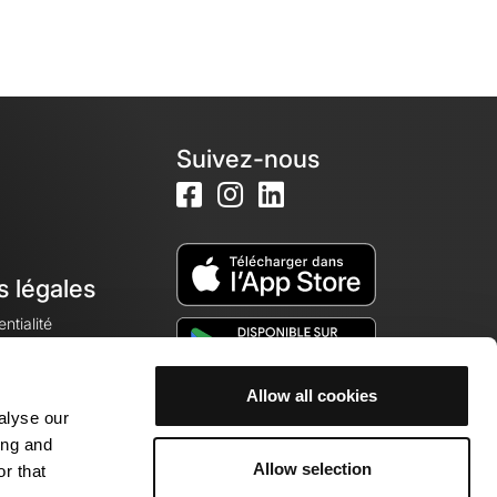
Suivez-nous
s légales
ntialité
Allow all cookies
alyse our
okies
ing and
Allow selection
r that