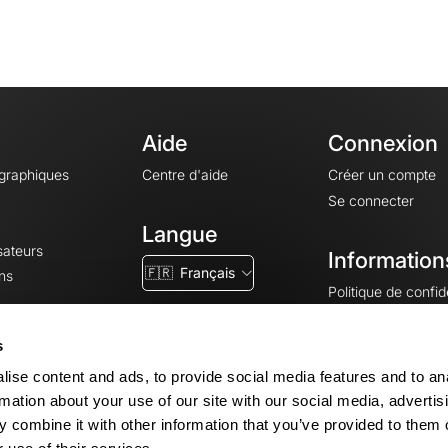
Aide
Connexion
ographiques
Centre d'aide
Créer un compte
Se connecter
Langue
sateurs
Information
🇫🇷
Français
ns
Politique de confide
CGV
CGU
s
Mentions légales
ise content and ads, to provide social media features and to an
Paramètres des co
rmation about your use of our site with our social media, advertis
 combine it with other information that you’ve provided to them o