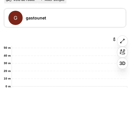
G
gastounet
50 m
40 m
3D
30 m
20 m
10 m
0 m