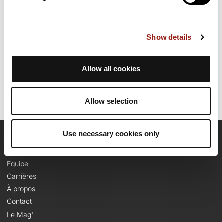
Prévoyez environ 3 heures et 4 minutes pour réaliser ce
parcours.
Show details
Date de création du parcours: 1 juin 2023 à 09:45:06.
Dernière modification de la fiche parcours: 1 juin 2023 à 09:45:06.
Identifiant du parcours: 16893303
Allow all cookies
Allow selection
Use necessary cookies only
OpenRunner
Equipe
Carrières
À propos
Contact
Le Mag'