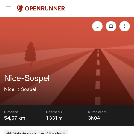
Nice-Sospel
Nice
Sospel
Distance
Dénivelé +
Durée estim.
54,67 km
1 331 m
3h04
Vélo de route
Aller simple