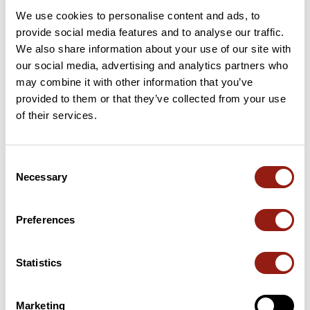
We use cookies to personalise content and ads, to
4 km
Col de Villefranche
149 m
provide social media features and to analyse our traffic.
We also share information about your use of our site with
6 km
Col du Caire
180 m
our social media, advertising and analytics partners who
may combine it with other information that you’ve
8 km
Col des Quatre Chemins
329 m
provided to them or that they’ve collected from your use
of their services.
13 km
Col d'Eze
507 m
45 km
Col de Castillon (Tunnel)
706 m
Consent
Necessary
Selection
45 km
Col de Castillon
730 m
Cols extraits du catalogue du Club des Cent Cols
Preferences
Statistics
Résumé
Découvrez ce parcours de vélo de 54,7 km qui débute à Nice
et se termine à Sospel. Ce parcours emprunte 53,6 km de
Marketing
routes. Il présente une ascension cumulée de plus de 1330m.